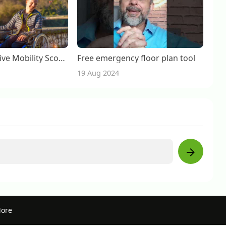
Who Is Innovative Mobility Scooters And Why You Should Care
Free emergency floor plan tool
19 Aug 2024
More
act Us
Privacy Policy
Terms of Use
Request a Refund
Blog
D