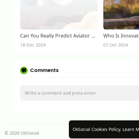
Can You Really Predict Aviator Games? An Analysis
18 Dec 2024
07 Oct 2024
Comments
OkSocial Cookies Policy.
Learn 
© 2026 OKSocial
Home
About
Cont