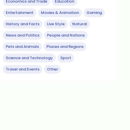
Economics and Trade
Education
Entertainment
Movies & Animation
Gaming
History and Facts
Live Style
Natural
News and Politics
People and Nations
Pets and Animals
Places and Regions
Science and Technology
Sport
Travel and Events
Other